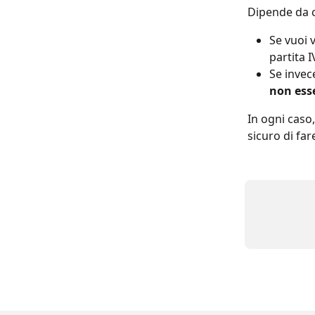
Dipende da 
Se vuoi 
partita I
Se invec
non ess
In ogni caso
sicuro di far