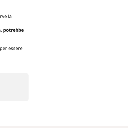
erve la 
a
, 
potrebbe 
 per essere 