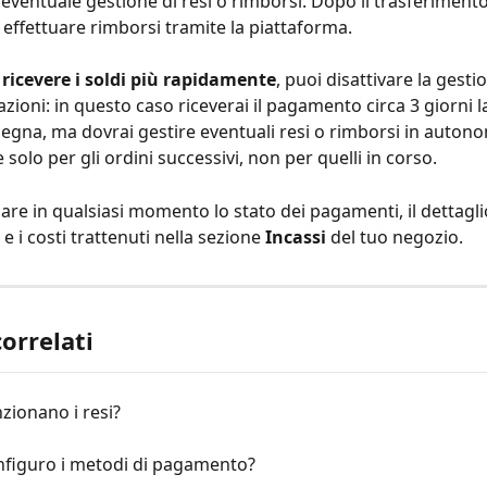
’eventuale gestione di resi o rimborsi. Dopo il trasferimento
 effettuare rimborsi tramite la piattaforma.
 
ricevere i soldi più rapidamente
, puoi disattivare la gestio
zioni: in questo caso riceverai il pagamento circa 3 giorni la
egna, ma dovrai gestire eventuali resi o rimborsi in auton
 solo per gli ordini successivi, non per quelli in corso.
are in qualsiasi momento lo stato dei pagamenti, il dettaglio
 i costi trattenuti nella sezione 
Incassi
 del tuo negozio.
correlati
zionano i resi?
figuro i metodi di pagamento?