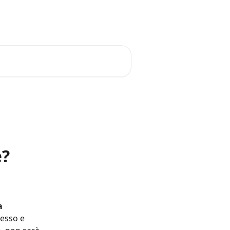
e?
a 
cesso e 