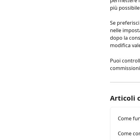
permettere l
più possibile
Se preferisci
nelle imposta
dopo la cons
modifica vale
Puoi controll
commissioni e
Articoli 
Come fun
Come con