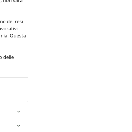
, non sarà 
ne dei resi 
vorativi 
omia. Questa 
 delle 